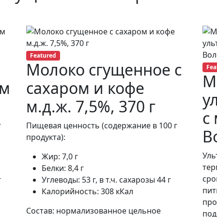
Featured
Молоко сгущенное с
Fea
М
ом
сахаром и кофе
у
м.д.ж. 7,5%, 370 г
с 
г
Пищевая ценность (содержание в 100 г
В
продукта):
Уль
Жир: 7,0 г
тер
Белки: 8,4 г
сро
г
Углеводы: 53 г, в т.ч. сахарозы 44 г
пит
Калорийность: 308 кКал
про
Состав: нормализованное цельное
под