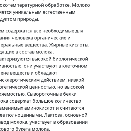
окотемпературной обработке. Молоко
яется уникальным естественным
дуктом природы.
ем содержатся все необходимые для
ания человека органические и
еральные вещества. Жирные кислоты,
дящие в состав молока,
актеризуются высокой биологической
ивностью, они участвуют в клеточном
ене веществ и обладают
исклеротическим действием, низкой
ргетической ценностью, но высокой
ояемостью. Сывороточные белки
ока содержат большое количество
аменимых аминокислот и считаются
ее полноценными. Лактоза, основной
евод молока, участвует в образовании
сового букета молока.