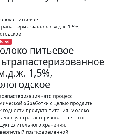
tured
олоко питьевое
льтрапастеризованное
м.д.ж. 1,5%,
ологодское
трапастеризация - это процесс
мической обработки с целью продлить
к годности продукта питания. Молоко
ьевое ультрапастеризованное – это
дукт длительного хранения,
вергнутый кратковременной