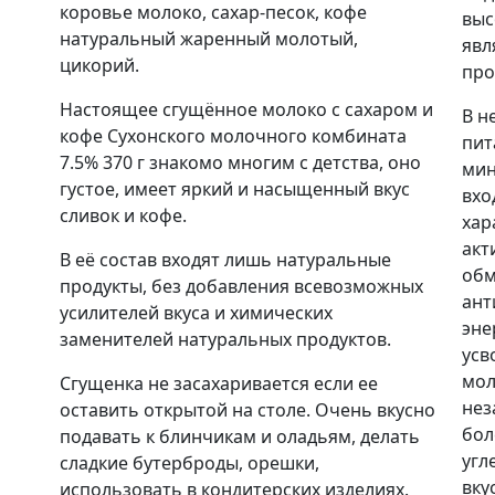
коровье молоко, сахар-песок, кофе
выс
натуральный жаренный молотый,
явл
цикорий.
про
Настоящее сгущённое молоко с сахаром и
В н
кофе Сухонского молочного комбината
пит
7.5% 370 г знакомо многим с детства, оно
мин
густое, имеет яркий и насыщенный вкус
вхо
сливок и кофе.
хар
акт
В её состав входят лишь натуральные
обм
продукты, без добавления всевозможных
ант
усилителей вкуса и химических
эне
заменителей натуральных продуктов.
усв
мол
Сгущенка не засахаривается если ее
нез
оставить открытой на столе. Очень вкусно
бол
подавать к блинчикам и оладьям, делать
угл
сладкие бутерброды, орешки,
вку
использовать в кондитерских изделиях.